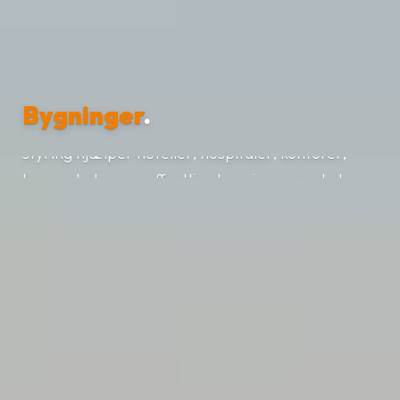
Vores ekspertise i at integrere avanceret
Bygninger
.
teknologi og automation i bygningsdesign og -
styring hjælper hoteller, hospitaler, kontorer,
byggepladser og offentlige bygninger med at
overholde lovkrav – samtidig med at
effektivitet, sikkerhed og komfort forbedres.