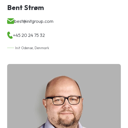
Bent Strøm
best@initgroup.com
+45 20 24 75 32
Init Odense, Denmark