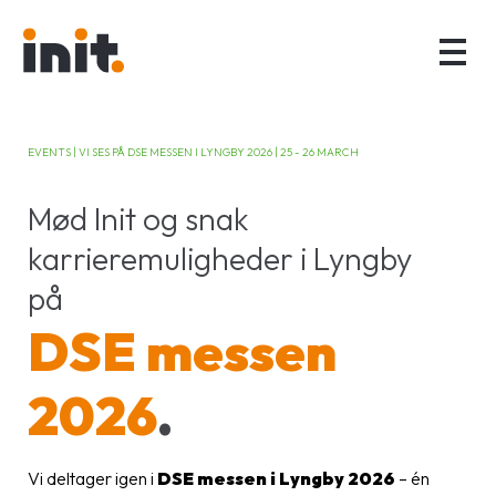
EVENTS | VI SES PÅ DSE MESSEN I LYNGBY 2026 | 25 - 26 MARCH
Mød Init og snak
karrieremuligheder i Lyngby
på
DSE messen
2026
.
Vi deltager igen i
DSE messen i Lyngby 2026
– én