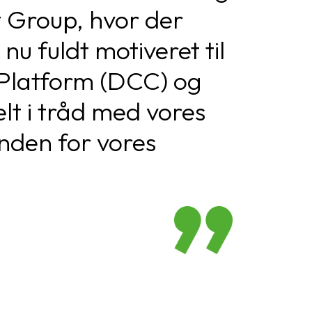
t Group, hvor der
u fuldt motiveret til
n Platform (DCC) og
elt i tråd med vores
inden for vores