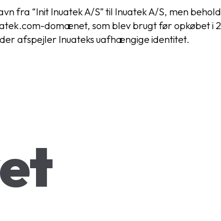
navn fra “Init Inuatek A/S” til Inuatek A/S, men b
@inuatek.com-domænet, som blev brugt før opkøbet 
e, der afspejler Inuateks uafhængige identitet.
et