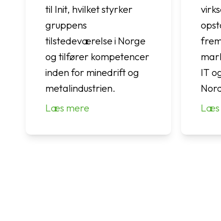
til Init, hvilket styrker
virk
gruppens
opsta
tilstedeværelse i Norge
frem
og tilfører kompetencer
mark
inden for minedrift og
IT o
metalindustrien.
Nor
Læs mere
Læs