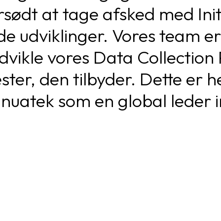
ersødt at tage afsked med Ini
udviklinger. Vores team er n
udvikle vores Data Collectio
ster, den tilbyder. Dette er h
Inuatek som en global leder 