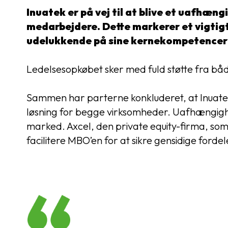
Inuatek er på vej til at blive et uafhæ
medarbejdere. Dette markerer et vigtigt 
udelukkende på sine kernekompetencer i
Ledelsesopkøbet sker med fuld støtte fra både
Sammen har parterne konkluderet, at Inuateks
løsning for begge virksomheder. Uafhængighed
marked. Axcel, den private equity-firma, som e
facilitere MBO’en for at sikre gensidige fordel