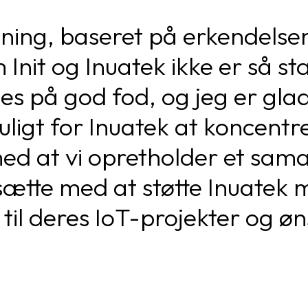
tning, baseret på erkendelsen
Init og Inuatek ikke er så st
lles på god fod, og jeg er gla
uligt for Inuatek at koncentr
d at vi opretholder et sama
ortsætte med at støtte Inuatek
til deres IoT-projekter og ø