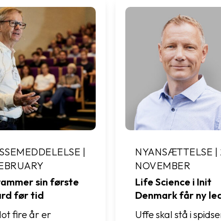
SSEMEDDELELSE |
NYANSÆTTELSE | 
FEBRUARY
NOVEMBER
 rammer sin første
Life Science i Init
ard før tid
Denmark får ny le
ot fire år er
Uffe skal stå i spids