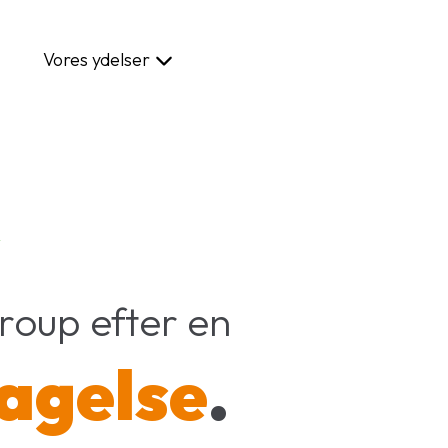
Vores ydelser
Vores tilgang
Referencer
Ka
R
Group efter en
tagelse
.