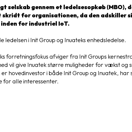
ngigt selskab gennem et ledelsesopkøb (MBO), 
skridt for organisationen, da den adskiller si
nden for industriel IoT.
 ledelsen i Init Group og Inuateks enhedsledelse.
 forretningsfokus afviger fra Init Groups kernestra
 vil give Inuatek større muligheder for vækst og su
r hovedinvestor i både Init Group og Inuatek, har sp
e for alle interessenter.