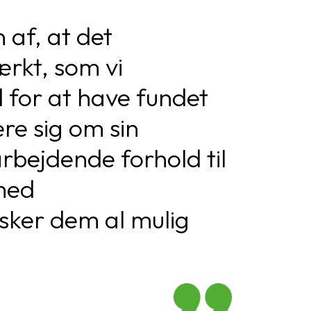
 af, at det
ærkt, som vi
d for at have fundet
ere sig om sin
rbejdende forhold til
 med
nsker dem al mulig