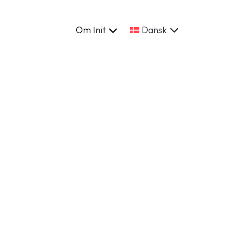
rriere
Kontakt
Om Init
Dansk