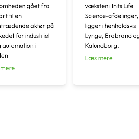
somheden gået fra
væksten i Inits Life
rt til en
Science-afdelinger,
trædende aktør på
ligger i henholdsvis
edet for industriel
Lynge, Brabrand o
g automation i
Kalundborg.
den.
Læs mere
 mere