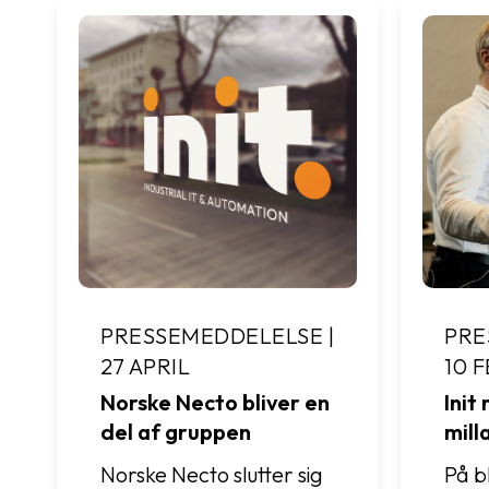
PRESSEMEDDELELSE |
PRE
27 APRIL
10 
Norske Necto bliver en
Init
del af gruppen
mill
Norske Necto slutter sig
På bl