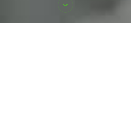
Når liv avhenger av
systemene dine
du trenger råd
du kan stole på
.
I tillegg til vår ingeniørekspertise tilbyr vi et
høyt nivå av strategisk rådgivning for å hjelpe
kundene våre med å navigere komplekse