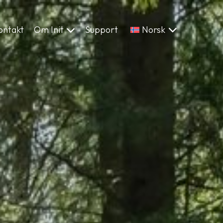
ontakt
Om Init
Support
Norsk