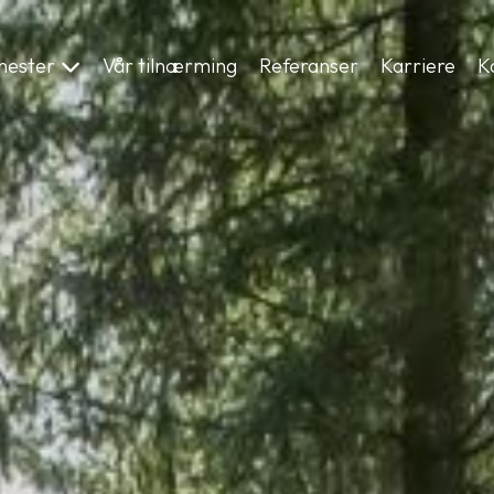
enester
Vår tilnærming
Referanser
Karriere
K