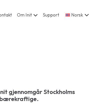
ontakt
Om Init
Support
Norsk
Init gjennomgår Stockholms
 bærekraftige.