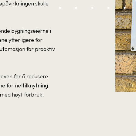
øpåvirkningen skulle
ende bygningseierne i
ne ytterligere for
 automasjon for proaktiv
poven for å redusere
e for nettilknytning
r med høyt forbruk.