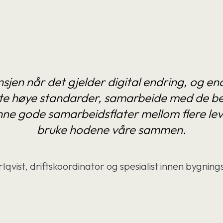
sjen når det gjelder digital endring, og e
e høye standarder, samarbeide med de beste
inne gode samarbeidsflater mellom flere l
bruke hodene våre sammen.
lqvist, driftskoordinator og spesialist innen bygni