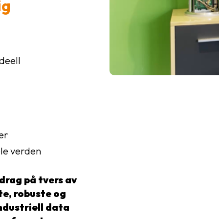
ig
deell
er
ele verden
pdrag på tvers av
te, robuste og
ndustriell data