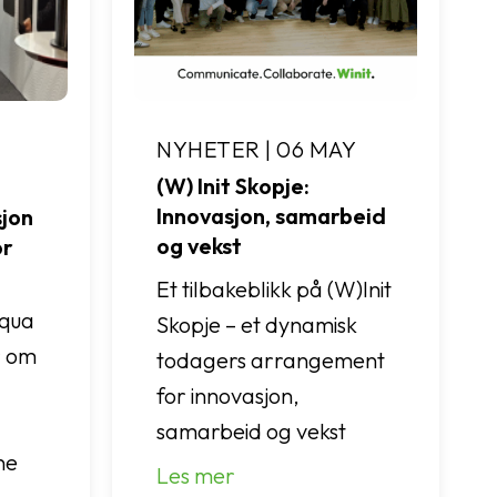
NYHETER | 06 MAY
(W) Init Skopje:
Innovasjon, samarbeid
jon
og vekst
or
Et tilbakeblikk på (W)Init
Aqua
Skopje – et dynamisk
r om
todagers arrangement
for innovasjon,
samarbeid og vekst
ne
Les mer