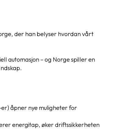
 Norge, der han belyser hvordan vårt
riell automasjon – og Norge spiller en
landskap.
-er) åpner nye muligheter for
rer energitap, øker driftssikkerheten