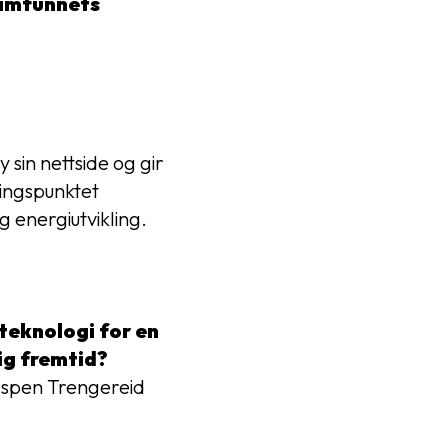
samfunnets
 sin nettside og gir
ringspunktet
 energiutvikling.
 teknologi for en
ig fremtid?
 Espen Trengereid