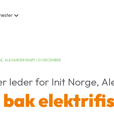
enester
Vår tilnærming
Referanser
Karriere
K
GE, ALEXANDER RISØY | 01 DECEMBER
er leder for Init Norge, A
bak elektrifi