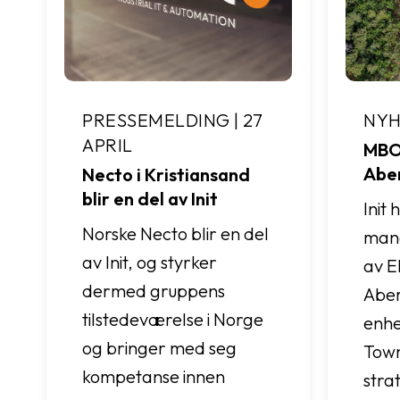
PRESSEMELDING | 27
NYHE
APRIL
MBO 
Abe
Necto i Kristiansand
blir en del av Init
Init 
Norske Necto blir en del
man
av Init, og styrker
av E
dermed gruppens
Abe
tilstedeværelse i Norge
enhe
og bringer med seg
Town
kompetanse innen
stra