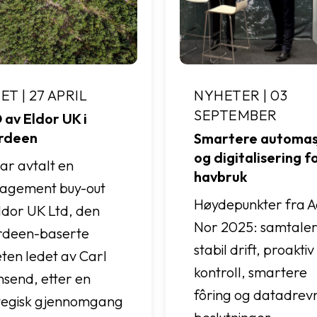
T | 27 APRIL
NYHETER | 03
SEPTEMBER
av Eldor UK i
rdeen
Smartere automas
og digitalisering f
har avtalt en
havbruk
agement buy-out
Høydepunkter fra 
ldor UK Ltd, den
Nor 2025: samtale
rdeen-baserte
stabil drift, proaktiv
ten ledet av Carl
kontroll, smartere
send, etter en
fôring og datadrev
tegisk gjennomgang