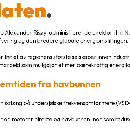
laten
.
med Alexander Risøy, administrerende direktør i Init
ifisering og den bredere globale energiomstillingen.
r Init et av regionens største selskaper innen indust
g samarbeid som muliggjør et mer bærekraftig energi
fremtiden fra havbunnen
 sin satsing på undersjøiske frekvensomformere (VSD
er og motorer direkte på havbunnen, noe som reduse