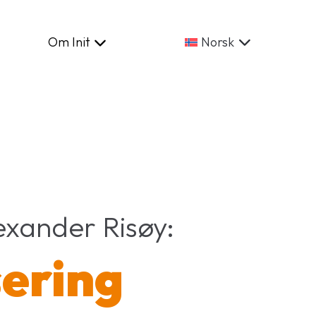
ontakt
Om Init
Support
Norsk
lexander Risøy:
sering