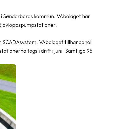
en i Sønderborgs kommun. VAbolaget har
95 avloppspumpstationer.
h SCADAsystem. VAbolaget tillhandahöll
tionerna togs i drift i juni. Samtliga 95