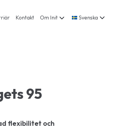
riär
Kontakt
Om Init
Svenska
ets 95
d flexibilitet och