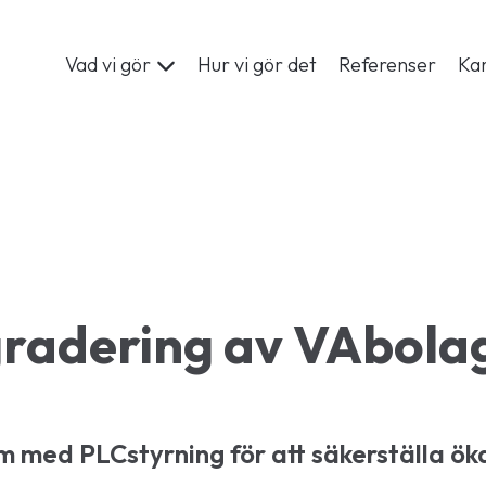
Vad vi gör
Hur vi gör det
Referenser
Kar
adering av VAbolag
m med PLCstyrning för att säkerställa öka