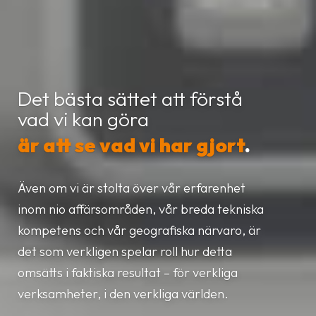
Det bästa sättet att förstå
vad vi kan göra
är att se vad vi har gjort
.
Även om vi är stolta över vår erfarenhet
inom nio affärsområden, vår breda tekniska
kompetens och vår geografiska närvaro, är
det som verkligen spelar roll hur detta
omsätts i faktiska resultat – för verkliga
verksamheter, i den verkliga världen.