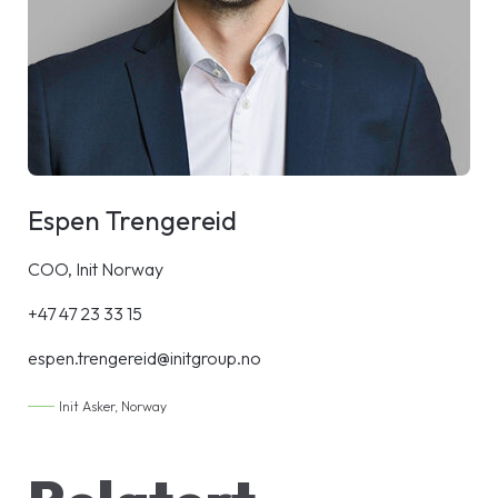
Espen Trengereid
COO, Init Norway
+47 47 23 33 15
espen.trengereid@initgroup.no
Init Asker, Norway